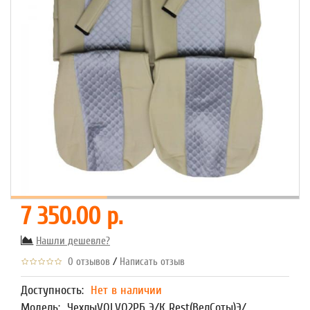
7 350.00 р.
Нашли дешевле?
/
0 отзывов
Написать отзыв
Доступность:
Нет в наличии
Модель:
ЧехлыVOLVO2РБ Э/К Rest(ВелСоты)Э/