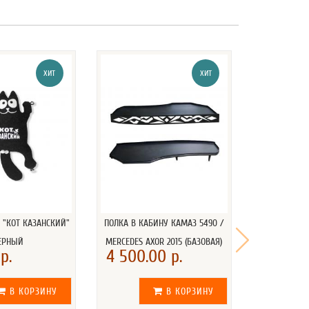
ХИТ
ХИТ
 "КОТ КАЗАНСКИЙ"
ПОЛКА В КАБИНУ КАМАЗ 5490 /
ПОЛУМЕС
ЕРНЫЙ
MERCEDES AXOR 2015 (БАЗОВАЯ)
СВЕТОДИ
р.
4 500.00 р.
3 540.
В КОРЗИНУ
В КОРЗИНУ