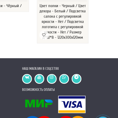
ни - Чёрный /
Цвет полки - Черный / Цвет
Размер - 
декора - Белый / Подсветка
кабеля -
салона с регулировкой
сторона - Д
яркости - Нет / Подсветка
- Однотонн
логотипа с регулировкой
м
яркости - Нет / Размер
Д*Ш*В - 1220х300х120мм
НАШ МАГАЗИН В СОЦСЕТЯХ
ВОЗМОЖНОСТЬ ОПЛАТЫ