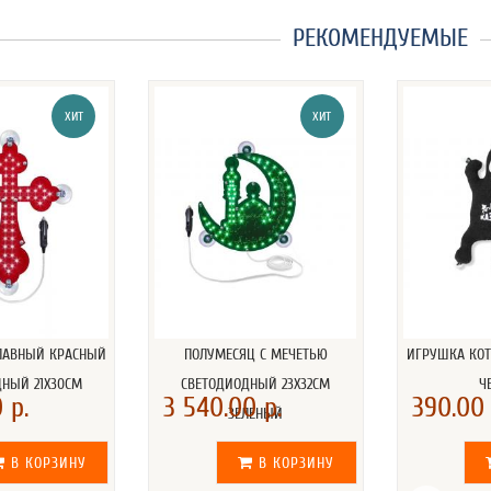
РЕКОМЕНДУЕМЫЕ
ХИТ
ХИТ
СЛАВНЫЙ КРАСНЫЙ
ПОЛУМЕСЯЦ С МЕЧЕТЬЮ
ИГРУШКА КОТ
ДНЫЙ 21Х30СМ
СВЕТОДИОДНЫЙ 23Х32СМ
Ч
 р.
3 540.00 р.
390.00 
ЗЕЛЕНЫЙ
В КОРЗИНУ
В КОРЗИНУ