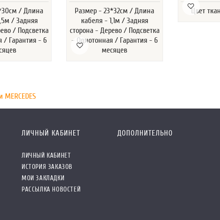
1*30см / Длина
Размер - 23*32см / Длина
Цвет тка
1,5м / Задняя
кабеля - 1,1м / Задняя
рево / Подсветка
сторона - Дерево / Подсветка
 / Гарантия - 6
- Однотонная / Гарантия - 6
сяцев
месяцев
и MERCEDES
ЛИЧНЫЙ КАБИНЕТ
ДОПОЛНИТЕЛЬНО
ЛИЧНЫЙ КАБИНЕТ
ИСТОРИЯ ЗАКАЗОВ
МОИ ЗАКЛАДКИ
РАССЫЛКА НОВОСТЕЙ