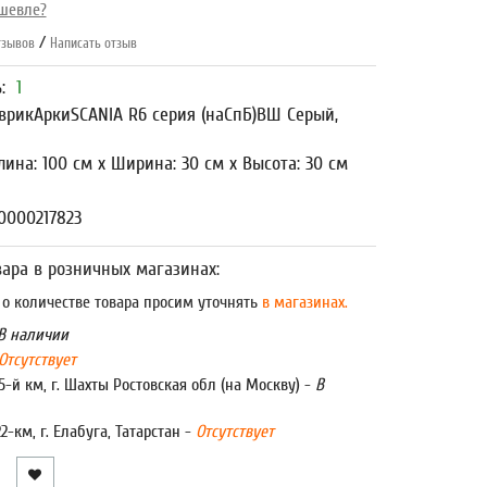
шевле?
/
зывов
Написать отзыв
ь:
1
врикАркиSCANIA R6 серия (наСпБ)ВШ Серый,
лина: 100 см x Ширина: 30 см x Высота: 30 см
0000217823
ара в розничных магазинах:
 количестве товара просим уточнять
в магазинах.
В наличии
Отсутствует
5-й км, г. Шахты Ростовская обл (на Москву) -
В
22-км, г. Елабуга, Татарстан -
Отсутствует