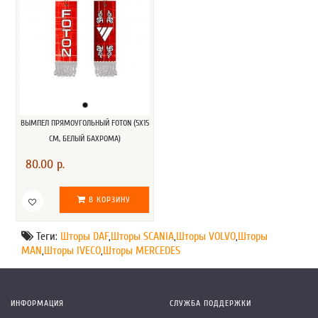
ВЫМПЕЛ ПРЯМОУГОЛЬНЫЙ FOTON (5Х15
СМ, БЕЛЫЙ БАХРОМА)
80.00 р.
В КОРЗИНУ
Теги:
Шторы DAF
,
Шторы SCANIA
,
Шторы VOLVO
,
Шторы
MAN
,
Шторы IVECO
,
Шторы MERCEDES
ИНФОРМАЦИЯ
СЛУЖБА ПОДДЕРЖКИ