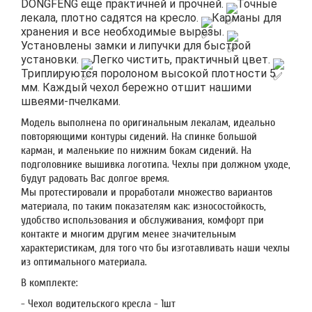
DONGFENG ещё практичней и прочней.
Точные
лекала, плотно садятся на кресло.
Карманы для
хранения и все необходимые вырезы.
Установлены замки и липучки для быстрой
установки.
Легко чистить, практичный цвет.
Триплируются поролоном высокой плотности 5
мм. Каждый чехол бережно отшит нашими
швеями-пчелками.
Модель выполнена по оригинальным лекалам, идеально
повторяющими контуры сидений. На спинке большой
карман, и маленькие по нижним бокам сидений. На
подголовнике вышивка логотипа. Чехлы при должном уходе,
будут радовать Вас долгое время.
Мы протестировали и проработали множество вариантов
материала, по таким показателям как: износостойкость,
удобство использования и обслуживания, комфорт при
контакте и многим другим менее значительным
характеристикам, для того что бы изготавливать наши чехлы
из оптимального материала.
В комплекте:
- Чехол водительского кресла - 1шт