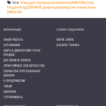
Теги:
Чехлы
,
для грузовых
,
автомобилей
,
DONGFENG
,
dong
feng
,
donfeng
,
ДОНГФЕНГ
,
донфенг
,
производство чехлов
,
Чехлы
DONGFENG
ИНФОРМАЦИЯ
СЛУЖБА ПОДДЕРЖКИ
НАШИ РАБОТЫ
КАРТА САЙТА
ОПТОВИКАМ
ВОЗВРАТ ТОВАРА
АДРЕСА ДИЛЛЕРСКИХ ТОЧЕК
ПРОДАЖ
ДОСТАВКА И ОПЛАТА
ГАРАНТИЙНЫЕ ОБЯЗАТЕЛЬСТВА
ОБРАБОТКА ПЕРСОНАЛЬНЫХ
ДАННЫХ
О ПРЕДПРИЯТИИ
ТКАНИ
БАХРОМА
СЕРТИФИКАТЫ