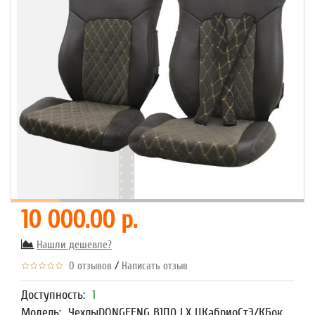
10 000.00 р.
Нашли дешевле?
/
0 отзывов
Написать отзыв
Доступность:
1
Модель:
ЧехлыDONGFENG В1П0 LX ЦКабриоСтЭ/КБок