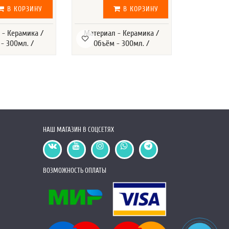
В КОРЗИНУ
В КОРЗИНУ
 - Керамика /
Материал - Керамика /
Размер - 40
- 300мл. /
Объём - 300мл. /
Сетка сандв
Синий / 
Гречиш
НАШ МАГАЗИН В СОЦСЕТЯХ
ВОЗМОЖНОСТЬ ОПЛАТЫ