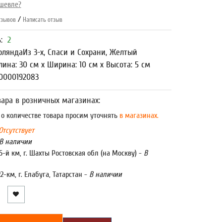
шевле?
/
зывов
Написать отзыв
ь:
2
рляндаИз 3-х, Спаси и Сохрани, Желтый
лина: 30 см x Ширина: 10 см x Высота: 5 см
0000192083
ара в розничных магазинах:
 количестве товара просим уточнять
в магазинах.
Отсутствует
В наличии
5-й км, г. Шахты Ростовская обл (на Москву) -
В
22-км, г. Елабуга, Татарстан -
В наличии