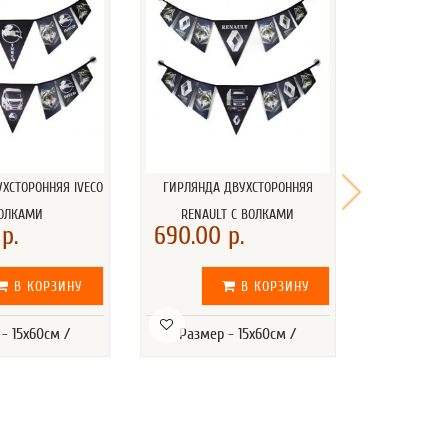
ХСТОРОННЯЯ IVECO
ГИРЛЯНДА ДВУХСТОРОННЯЯ
ГИРЛЯНДА
ВОЛКАМИ
RENAULT С ВОЛКАМИ
SITRA
р.
690.00 р.
690.00
В КОРЗИНУ
В КОРЗИНУ
- 15х60см /
Размер - 15х60см /
Размер