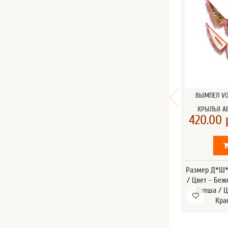
ВЫМПЕЛ V
КРЫЛЬЯ А
420.00 
Размер Д*Ш*В
/ Цвет - Бе
- Лапша / 
Кра