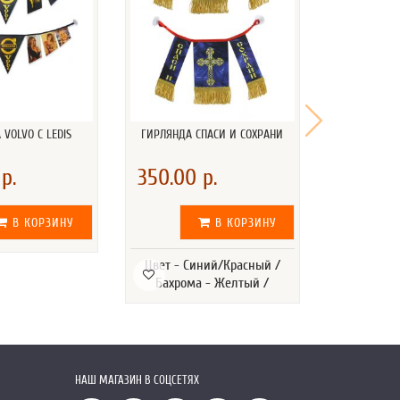
VOLVO С LEDIS
ГИРЛЯНДА СПАСИ И СОХРАНИ
ГИРЛ
р.
350.00 р.
350.00
В КОРЗИНУ
В КОРЗИНУ
Цвет - Синий/Красный /
Цвет - С
Бахрома - Желтый /
Бахром
НАШ МАГАЗИН В СОЦСЕТЯХ