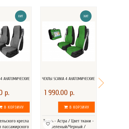
ХИТ
ХИТ
 4 АНАТОМИЧЕСКИЕ
ЧЕХЛЫ SCANIA 4 АНАТОМИЧЕСКИЕ
ЧЕХЛЫ SCAN
В
0 р.
1 990.00 р.
7 000.
В КОРЗИНУ
В КОРЗИНУ
ельского кресла
Ткань - Астра / Цвет ткани -
Логотип - В
ол пассажирского
Зеленый/Черный /
Экокожа 