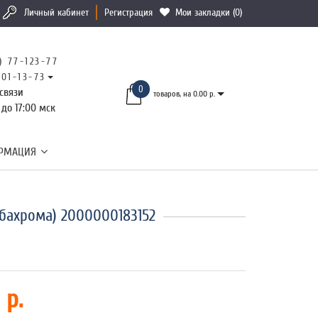
Личный кабинет
Регистрация
Мои закладки (0)
) 77-123-77
101-13-73
0
связи
товаров, на 0.00 р.
 до 17:00 мск
РМАЦИЯ
 бахрома) 2000000183152
 р.