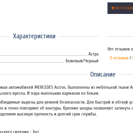
НЕТ В НАЛ
Характеристики
Нет отзывов о
Астра
0 отзывов
/
Бежевый/Черный
Описание
овых автомобилей MERCEDES Actros. Выполнены из мебельной ткани А
ьского кресла. И пара маленьких карманов по бокам.
обходимые вырезы для ремней безопасности. Для быстрой и лёгкой у
сло и точно повторяют её контуры. Крепкие шнуры позволяют затянуть
зделиям высокую прочность и долгий срок службы.
ьского сидения - 1шт.