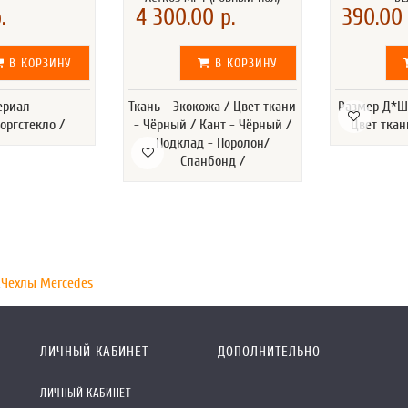
.
4 300.00 р.
390.00 
В КОРЗИНУ
В КОРЗИНУ
ериал -
Ткань - Экокожа / Цвет ткани
Размер Д*Ш*
оргстекло /
- Чёрный / Кант - Чёрный /
Цвет ткан
Подклад - Поролон/
Спанбонд /
,
Чехлы Mercedes
ЛИЧНЫЙ КАБИНЕТ
ДОПОЛНИТЕЛЬНО
ЛИЧНЫЙ КАБИНЕТ