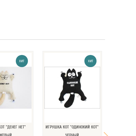
ХИТ
ХИТ
ОТ "ДЕНЕГ НЕТ"
ИГРУШКА КОТ "ОДИНОКИЙ КОТ"
КОВРИК СТ
ЕЖЕВЫЙ
ЧЕРНЫЙ
ACTROS M