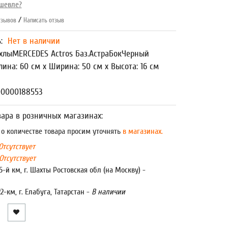
шевле?
/
зывов
Написать отзыв
ь:
Нет в наличии
хлыMERCEDES Actros Баз.АстраБокЧерный
лина: 60 см x Ширина: 50 см x Высота: 16 см
00000188553
ара в розничных магазинах:
 количестве товара просим уточнять
в магазинах.
Отсутствует
Отсутствует
5-й км, г. Шахты Ростовская обл (на Москву) -
22-км, г. Елабуга, Татарстан -
В наличии