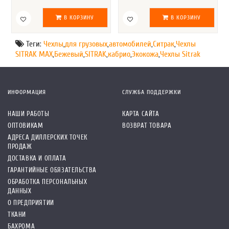
В КОРЗИНУ
В КОРЗИНУ
Теги:
Чехлы
,
для грузовых
,
автомобилей
,
Ситрак
,
Чехлы
SITRAK MAX
,
Бежевый
,
SITRAK
,
кабрио
,
Экокожа
,
Чехлы Sitrak
ИНФОРМАЦИЯ
СЛУЖБА ПОДДЕРЖКИ
НАШИ РАБОТЫ
КАРТА САЙТА
ОПТОВИКАМ
ВОЗВРАТ ТОВАРА
АДРЕСА ДИЛЛЕРСКИХ ТОЧЕК
ПРОДАЖ
ДОСТАВКА И ОПЛАТА
ГАРАНТИЙНЫЕ ОБЯЗАТЕЛЬСТВА
ОБРАБОТКА ПЕРСОНАЛЬНЫХ
ДАННЫХ
О ПРЕДПРИЯТИИ
ТКАНИ
БАХРОМА