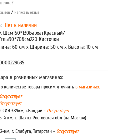
шевле?
/
зывов
Написать отзыв
ь:
Нет в наличии
Х Шсм150*130БархатКрасный/
Углы90*70Бсм220 Кисточки
лина: 60 см x Ширина: 50 см x Высота: 10 см
0000229635
ара в розничных магазинах:
 количестве товара просим уточнять
в магазинах.
Отсутствует
Отсутствует
ОССИЯ 389км, г.Валдай -
Отсутствует
5-й км, г. Шахты Ростовская обл (на Москву) -
22-км, г. Елабуга, Татарстан -
Отсутствует