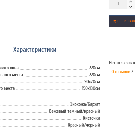
НЕТ В НАЛ
Характеристики
Нет отзывов о
вого окна
220см
0 отзывов
/
ьного места
220см
90x70см
о места
150х130см
Экокожа/Бархат
Бежевый темный/красный
Кисточки
Красный/черный