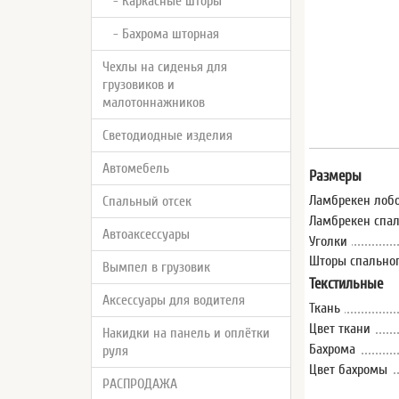
- Каркасные шторы
- Бахрома шторная
Чехлы на сиденья для
грузовиков и
малотоннажников
Светодиодные изделия
Автомебель
Размеры
Ламбрекен лобо
Спальный отсек
Ламбрекен спал
Автоаксессуары
Уголки
Шторы спальног
Вымпел в грузовик
Текстильные
Аксессуары для водителя
Ткань
Цвет ткани
Накидки на панель и оплётки
Бахрома
руля
Цвет бахромы
РАСПРОДАЖА