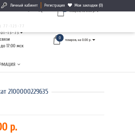
Личный кабинет
Регистрация
Мои закладки (0)
0
товаров, на 0.00 р.
) 77-123-77
101-13-73
0
связи
товаров, на 0.00 р.
 до 17:00 мск
РМАЦИЯ
ат 2100000229635
00 р.