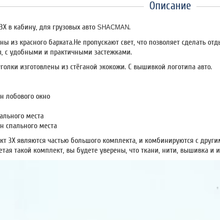
Описание
3Х в кабину, для грузовых авто
.
SHACMAN
ы из красного бархата.Не пропускают свет, что позволяет сделать о
, с удобными и практичными застежками.
голки изготовлены из стёганой экокожи. С вышивкой логотипа авто.
н лобового окно
ального места
н спального места
т 3Х являются частью большого комплекта, и комбинируются с други
етая такой комплект, вы будете уверены, что ткани, нити, вышивка и