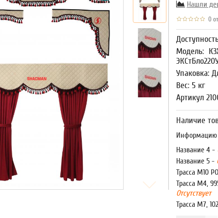
Нашли де
0 от
Доступност
Модель:
К3
ЭКСтБло220
Упаковка: Д
Вес: 5 кг
Артикул 210
Наличие тов
Информацию о
Название 4 -
Название 5 -
Трасса М10 Р
Трасса М4, 99
Отсутствует
Трасса М7, 10