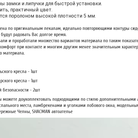
ы замки и липучки для быстрой установки.
ить, практичный цвет.
ся поролоном высокой плотности 5 мм.
на по оригинальным лекалам, идеально повторяющими контуры сиде
 будут радовать Вас долгое время.
али и проработали множество вариантов материала по таким показател
комфорт при контакте и многим другим менее значительным характери
о материала.
ьского кресла - 1шт
рского кресла - 1шт
 безопасности - 2шт
 можете доукоплектовать подходящими по стилю дополнительными а
пального места, ламбрекенами и уголками лобового окна, модельным
ережные Челны, SHACMAN автоателье