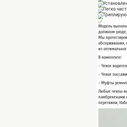
Установлен
Легко чист
Триплируют
Модель выполне
должном уходе,
Мы протестиров
обслуживания, 
из оптимальног
В комплекте:
- Чехол водител
- Чехол пассажи
- Муфты ремней
Любые чехлы вы
ламбрекенами с
перетяжки, Наб