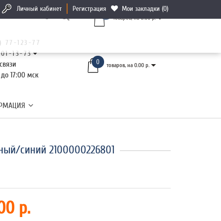
Личный кабинет
Регистрация
Мои закладки (0)
0
товаров, на 0.00 р.
) 77-123-77
101-13-73
0
связи
товаров, на 0.00 р.
 до 17:00 мск
РМАЦИЯ
ный/синий 2100000226801
00 р.