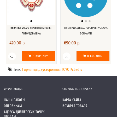
ВЫМПЕЛ VOLVO БЕЖЕВЫЙ КРЫЛЬЯ
ГИРЛЯНДА ДВУХСТОРОННЯЯ VOLVO С
АВТО/ДЕВУШКА
ВОЛКАМИ
420.00 р.
690.00 р.
В КОРЗИНУ
В КОРЗИНУ
Теги:
Гирлянда
,
двусторонняя
,
TOYOTA
,
Ledis
ИНФОРМАЦИЯ
СЛУЖБА ПОДДЕРЖКИ
НАШИ РАБОТЫ
КАРТА САЙТА
ОПТОВИКАМ
ВОЗВРАТ ТОВАРА
АДРЕСА ДИЛЛЕРСКИХ ТОЧЕК
ПРОДАЖ