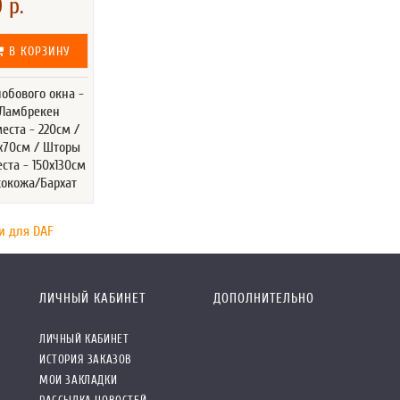
 р.
В КОРЗИНУ
обового окна -
 Ламбрекен
еста - 220см /
0x70см / Шторы
ста - 150х130см
Экокожа/Бархат
и для DAF
ЛИЧНЫЙ КАБИНЕТ
ДОПОЛНИТЕЛЬНО
ЛИЧНЫЙ КАБИНЕТ
ИСТОРИЯ ЗАКАЗОВ
МОИ ЗАКЛАДКИ