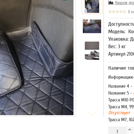
Нашли де
0 от
Доступност
Модель:
Ко
Упаковка: Д
Вес: 3 кг
Артикул 210
Наличие тов
Информацию о
Название 4 -
Название 5 -
Трасса М10 Р
Трасса М4, 99
Отсутствует
Трасса М7, 10