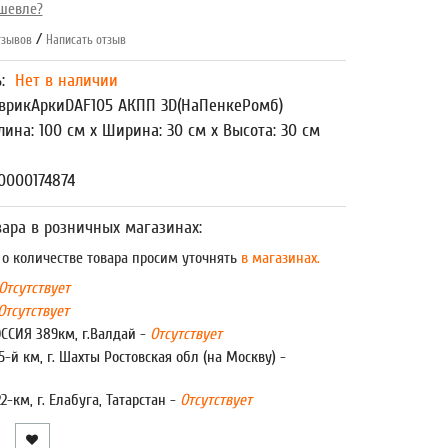
шевле?
/
зывов
Написать отзыв
ь:
Нет в наличии
врикАркиDAF105 АКПП 3D(НаПенкеРомб)
лина: 100 см x Ширина: 30 см x Высота: 30 см
0000174874
ара в розничных магазинах:
 количестве товара просим уточнять
в магазинах.
Отсутствует
Отсутствует
ОССИЯ 389км, г.Валдай -
Отсутствует
5-й км, г. Шахты Ростовская обл (на Москву) -
22-км, г. Елабуга, Татарстан -
Отсутствует