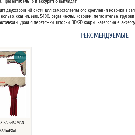
а. Презентабельно и аккуратно выглядят.
дит двухстронний скотч для самостоятельного крепления коврика в са
вольво, скания, маз, 5490, pegas чехлы, коврики, пегас ателье, грузов
авточехлы уровня перетяжки, шторки, 3D/2D ковры, категория е, аксес
РЕКОМЕНДУЕМЫЕ
ХИТ
3Х НА SHACMAN
ЖА/БАРХАТ