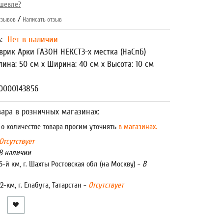
шевле?
/
зывов
Написать отзыв
ь:
Нет в наличии
врик Арки ГАЗОН НЕКСТ3-х местка (НаСпБ)
лина: 50 см x Ширина: 40 см x Высота: 10 см
0000143856
ара в розничных магазинах:
 количестве товара просим уточнять
в магазинах.
Отсутствует
В наличии
5-й км, г. Шахты Ростовская обл (на Москву) -
В
22-км, г. Елабуга, Татарстан -
Отсутствует