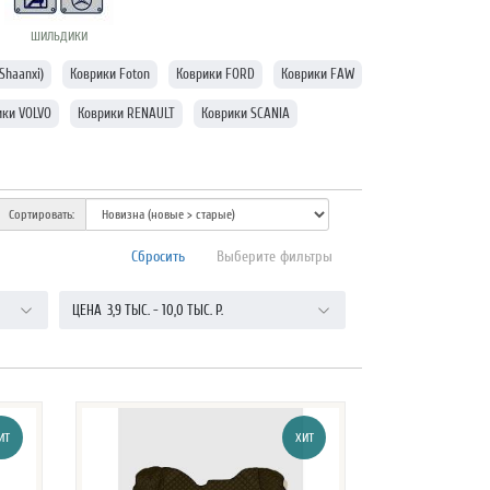
ШИЛЬДИКИ
Shaanxi)
Коврики Foton
Коврики FORD
Коврики FAW
ики VOLVO
Коврики RENAULT
Коврики SCANIA
Сортировать:
Сбросить
Выберите фильтры
ЦЕНА
3,9 ТЫС.
-
10,0 ТЫС.
Р.
ИТ
ХИТ