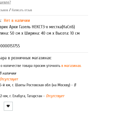
шевле?
/
зывов
Написать отзыв
ь:
Нет в наличии
врик Арки Газель НЕКСТ3-х местка(НаСпБ)
лина: 50 см x Ширина: 40 см x Высота: 10 см
0000151755
ара в розничных магазинах:
 количестве товара просим уточнять
в магазинах.
В наличии
Отсутствует
5-й км, г. Шахты Ростовская обл (на Москву) -
В
22-км, г. Елабуга, Татарстан -
Отсутствует