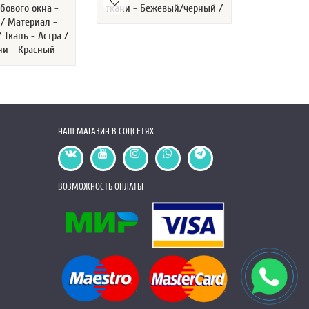
бового окна -
ткани - Бежевый/черный /
- Синий / 
 / Материал -
Подкла
Ткань - Астра /
Сп
ни - Красный
НАШ МАГАЗИН В СОЦСЕТЯХ
ВОЗМОЖНОСТЬ ОПЛАТЫ