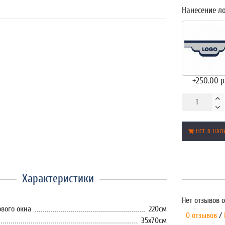
Нанесение л
+250.00 р
НЕТ В НАЛ
Характеристики
Нет отзывов о
вого окна
220см
0 отзывов
/
35x70см