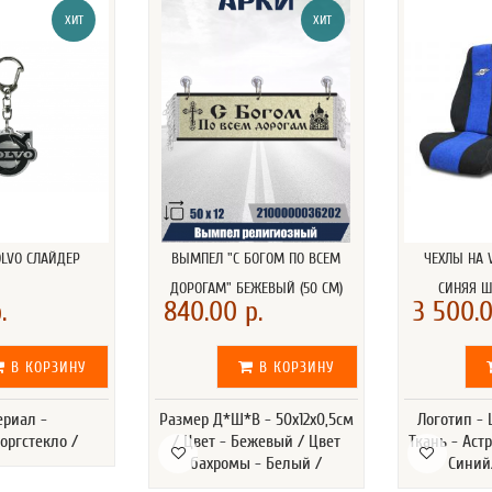
ХИТ
ХИТ
OLVO СЛАЙДЕР
ВЫМПЕЛ "С БОГОМ ПО ВСЕМ
ЧЕХЛЫ НА 
ДОРОГАМ" БЕЖЕВЫЙ (50 СМ)
СИНЯЯ 
.
840.00 р.
3 500.0
В КОРЗИНУ
В КОРЗИНУ
ериал -
Размер Д*Ш*В - 50х12х0,5см
Логотип -
оргстекло /
/ Цвет - Бежевый / Цвет
Ткань - Астр
бахромы - Белый /
Синий