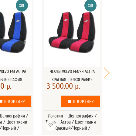
ХИТ
ХИТ
VOLVO FM АСТРА
ЧЕХЛЫ VOLVO FM/FH АСТРА
ЧЕХЛЫ VO
ШЕЛКОГРАФИЯ
КРАСНАЯ ШЕЛКОГРАФИЯ
СЕРЫЙ 
0 р.
3 500.00 р.
3 500.
В КОРЗИНУ
В КОРЗИНУ
 Шелкография /
Логотип - Шелкография /
Логотип -
а / Цвет ткани -
Ткань - Астра / Цвет ткани -
Ткань - Аст
/Черный /
Красный/Черный /
Серы