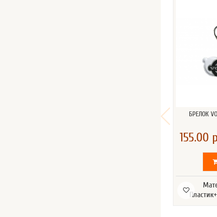
БРЕЛОК V
155.00 р
Мат
Пластик+