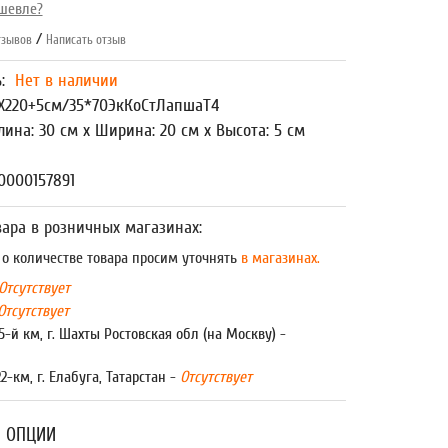
шевле?
/
зывов
Написать отзыв
ь:
Нет в наличии
Х220+5см/35*70ЭкКоСтЛапшаТ4
лина: 30 см x Ширина: 20 см x Высота: 5 см
0000157891
ара в розничных магазинах:
 количестве товара просим уточнять
в магазинах.
Отсутствует
Отсутствует
5-й км, г. Шахты Ростовская обл (на Москву) -
22-км, г. Елабуга, Татарстан -
Отсутствует
 ОПЦИИ