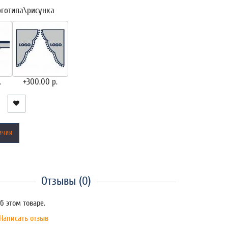
оготипа\рисунка
.
+300.00 р.
ИЧИИ
Отзывы (0)
б этом товаре.
Написать отзыв