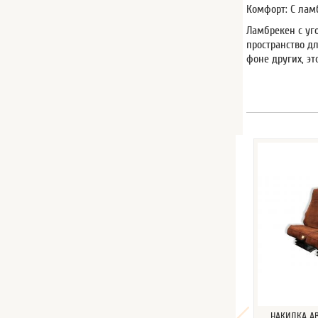
Комфорт: С лам
Ламбрекен с уго
пространство д
фоне других, э
НАКИДКА А