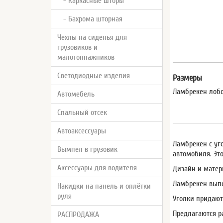
- Каркасные шторы
- Бахрома шторная
Чехлы на сиденья для
грузовиков и
малотоннажников
Светодиодные изделия
Размеры
Ламбрекен лобо
Автомебель
Спальный отсек
Автоаксессуары
Ламбрекен с уго
Вымпел в грузовик
автомобиля. Эт
Аксессуары для водителя
Дизайн и матер
Ламбрекен выпо
Накидки на панель и оплётки
руля
Уголки придают
Предлагаются р
РАСПРОДАЖА