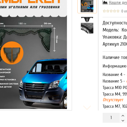
Нашли де
0 от
Доступност
Модель:
Ко
Упаковка: Д
Артикул 210
Наличие тов
Информацию о
Название 4 -
Название 5 -
Трасса М10 Р
Трасса М4, 99
Отсутствует
Трасса М7, 10