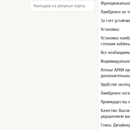
Функционально
Накладки на дверные карты
Ламбрекен не т
За счет устойч
Установка:
Установка ламб
стенкам кабины
Все необходимы
Индивидуальнос
Ателье АРКИ пр
дополнительные
Удобство экспл
Ламбрекен легк
Преимущества о
Качество: Высо
украшением ва
Стиль: Дизайне