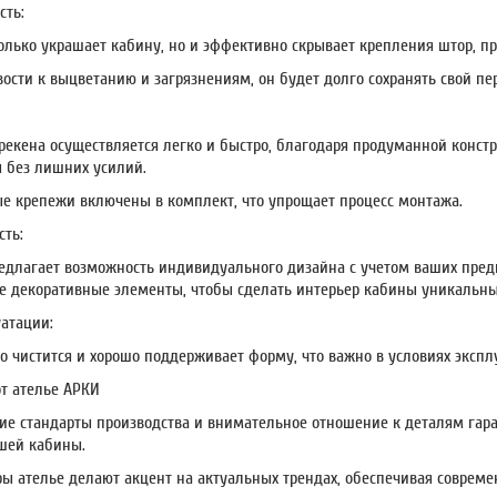
сть:
олько украшает кабину, но и эффективно скрывает крепления штор, п
ивости к выцветанию и загрязнениям, он будет долго сохранять свой п
рекена осуществляется легко и быстро, благодаря продуманной констру
 без лишних усилий.
е крепежи включены в комплект, что упрощает процесс монтажа.
ть:
едлагает возможность индивидуального дизайна с учетом ваших предп
 декоративные элементы, чтобы сделать интерьер кабины уникальн
уатации:
о чистится и хорошо поддерживает форму, что важно в условиях экспл
т ателье АРКИ
кие стандарты производства и внимательное отношение к деталям гар
шей кабины.
ры ателье делают акцент на актуальных трендах, обеспечивая соврем