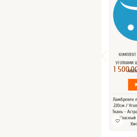
КОМПЛЕКТ
УГОЛКАМИ 
1 500.00
МОХН
Ламбрекен л
220см / Уго
Ткань - Астр
Красный 
Ки