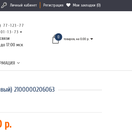
Личный кабинет
Регистрация
Мои закладки (0)
) 77-123-77
101-13-73
0
связи
товаров, на 0.00 р.
 до 17:00 мск
РМАЦИЯ
евый) 2100000206063
 р.