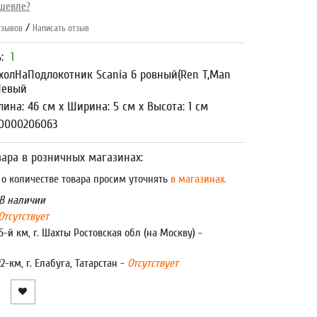
шевле?
/
зывов
Написать отзыв
ь:
1
холНаПодлокотник Scania 6 ровный(Ren T,Man
Левый
лина: 46 см x Ширина: 5 см x Высота: 1 см
00000206063
ара в розничных магазинах:
 количестве товара просим уточнять
в магазинах.
В наличии
Отсутствует
5-й км, г. Шахты Ростовская обл (на Москву) -
22-км, г. Елабуга, Татарстан -
Отсутствует