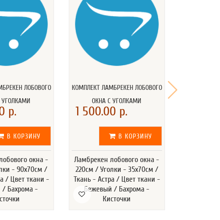
МБРЕКЕН ЛОБОВОГО
КОМПЛЕКТ ЛАМБРЕКЕН ЛОБОВОГО
КОМПЛЕКТ ЛА
С УГОЛКАМИ
ОКНА С УГОЛКАМИ
ОКНА 
0 р.
1 500.00 р.
1 500.0
В КОРЗИНУ
В КОРЗИНУ
лобового окна -
Ламбрекен лобового окна -
Ламбрекен 
лки - 90x70см /
220см / Уголки - 35x70см /
220см / Уг
а / Цвет ткани -
Ткань - Астра / Цвет ткани -
Ткань - Аст
 / Бахрома -
Бежевый / Бахрома -
Бежевый
сточки
Кисточки
К