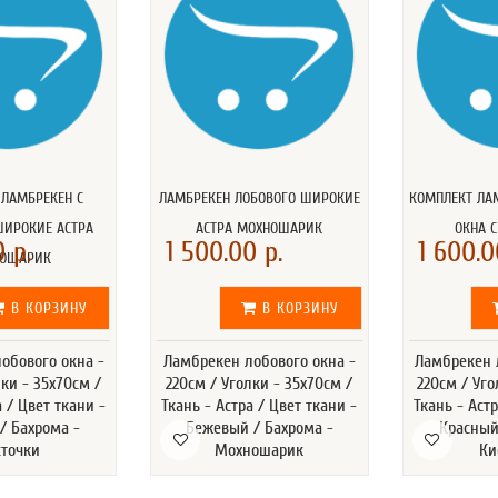
 ЛАМБРЕКЕН С
ЛАМБРЕКЕН ЛОБОВОГО ШИРОКИЕ
КОМПЛЕКТ ЛА
ШИРОКИЕ АСТРА
АСТРА МОХНОШАРИК
ОКНА 
 р.
1 500.00 р.
1 600.0
ОШАРИК
В КОРЗИНУ
В КОРЗИНУ
обового окна -
Ламбрекен лобового окна -
Ламбрекен 
лки - 35x70см /
220см / Уголки - 35x70см /
220см / Уго
а / Цвет ткани -
Ткань - Астра / Цвет ткани -
Ткань - Астр
/ Бахрома -
Бежевый / Бахрома -
Красный
сточки
Мохношарик
Ки