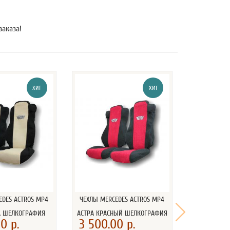
заказа!
ХИТ
ХИТ
EDES AСTROS MP4
ЧЕХЛЫ MERCEDES AСTROS MP4
ЧЕХЛЫ MERC
 . ШЕЛКОГРАФИЯ
АСТРА КРАСНЫЙ ШЕЛКОГРАФИЯ
АСТРА СИН
0 р.
3 500.00 р.
3 500.