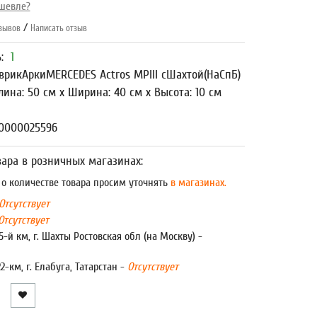
шевле?
/
зывов
Написать отзыв
ь:
1
врикАркиMERCEDES Actros MPIII сШахтой(НаСпБ)
лина: 50 см x Ширина: 40 см x Высота: 10 см
00000025596
ара в розничных магазинах:
 количестве товара просим уточнять
в магазинах.
Отсутствует
Отсутствует
5-й км, г. Шахты Ростовская обл (на Москву) -
22-км, г. Елабуга, Татарстан -
Отсутствует