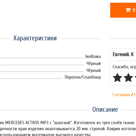
В
Характеристики
Евгений. К
ЭкоКожа
Чёрный
Спасибо, огр
Чёрный
Поролон/Спанбонд
1 отзывов
/
Описание
ик MERCEDES ACTROS MP3 с "шахтаой". Изготовлен из трех слоёв ткани:
рочности края изделия окантовывается 20 мм. стропой. Коврик изгот
 использованием материалов высокого качества.