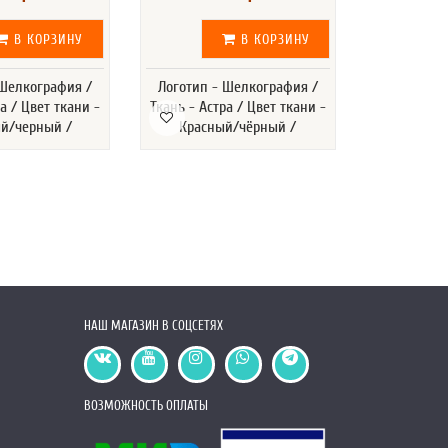
В КОРЗИНУ
В КОРЗИНУ
 Шелкография /
Логотип - Шелкография /
Логотип -
а / Цвет ткани -
Ткань - Астра / Цвет ткани -
Ткань - Аст
й/черный /
Красный/чёрный /
Сини
НАШ МАГАЗИН В СОЦСЕТЯХ
ВОЗМОЖНОСТЬ ОПЛАТЫ