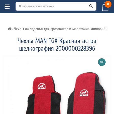
0
ВСЕ О ТОВАРЕ 
ХАРАКТЕРИСТИКИ 
ОТЗЫВЫ (0) 
Чехлы на сиденья для грузовиков и малотоннажников
Чехлы
Чехлы MAN TGX Красная астра
шелкография 2000000228396
ХИТ