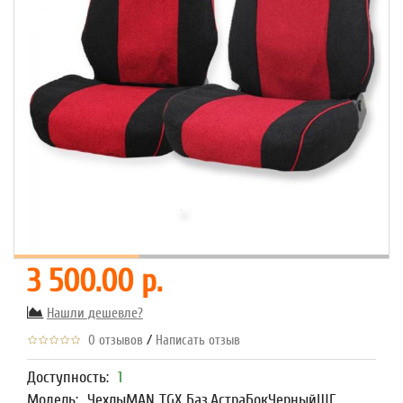
3 500.00 р.
Нашли дешевле?
/
0 отзывов
Написать отзыв
Доступность:
1
Модель:
ЧехлыMAN TGX Баз.АстраБокЧерныйШГ