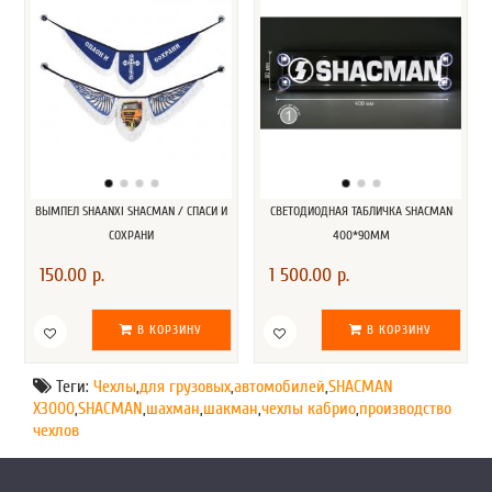
ВЫМПЕЛ SHAANXI SHACMAN / СПАСИ И
СВЕТОДИОДНАЯ ТАБЛИЧКА SHACMAN
СОХРАНИ
400*90ММ
150.00 р.
1 500.00 р.
В КОРЗИНУ
В КОРЗИНУ
Теги:
Чехлы
,
для грузовых
,
автомобилей
,
SHACMAN
X3000
,
SHACMAN
,
шахман
,
шакман
,
чехлы кабрио
,
производство
чехлов