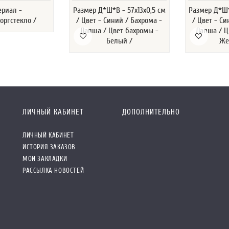
ериал -
Размер Д*Ш*В - 57х13х0,5 см
Размер Д*Ш*
оргстекло /
/ Цвет - Синий / Бахрома -
/ Цвет - Си
Лапша / Цвет бахромы -
Лапша / Ц
Белый /
Же
ЛИЧНЫЙ КАБИНЕТ
ДОПОЛНИТЕЛЬНО
ЛИЧНЫЙ КАБИНЕТ
ИСТОРИЯ ЗАКАЗОВ
МОИ ЗАКЛАДКИ
РАССЫЛКА НОВОСТЕЙ