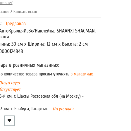
шевле?
/
зывов
Написать отзыв
ь:
Предзаказ
АвтоКрыльяИз3х/Наклейка, SHAANXI SHACMAN,
рани
лина: 30 см x Ширина: 12 см x Высота: 2 см
0000124848
ара в розничных магазинах:
 количестве товара просим уточнять
в магазинах.
Отсутствует
Отсутствует
5-й км, г. Шахты Ростовская обл (на Москву) -
22-км, г. Елабуга, Татарстан -
Отсутствует