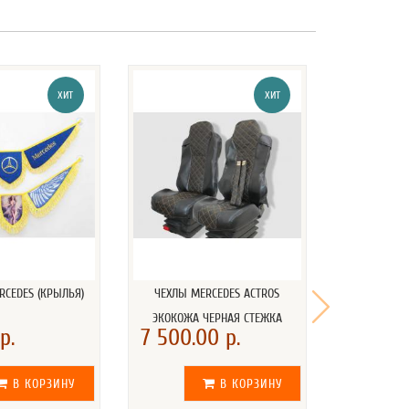
ХИТ
ХИТ
CEDES (КРЫЛЬЯ)
ЧЕХЛЫ MERCEDES ACTROS
ВЫМПЕЛ ME
ЭКОКОЖА ЧЕРНАЯ СТЕЖКА
р.
7 500.00 р.
415.00 
В КОРЗИНУ
В КОРЗИНУ