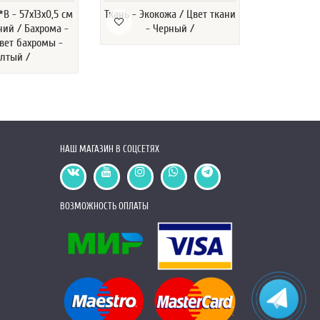
В - 57х13х0,5 см
Ткань - Экокожа / Цвет ткани
Размер Д*Ш*
ний / Бахрома -
- Черный /
/ Цвет - С
вет бахромы -
Лапша / 
лтый /
Ж
НАШ МАГАЗИН В СОЦСЕТЯХ
ВОЗМОЖНОСТЬ ОПЛАТЫ