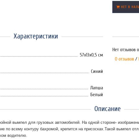
НЕТ В НАЛ
Характеристики
Нет отзывов о
57х13х0,5 см
0 отзывов
/
Синий
Лапша
Белый
Описание
ройной вымпел для грузовых автомобилей. На одной
стороне- изображени
е по всему контуру бахромой, крепится на присосках.
Такой вымпел отл
ком водителю.