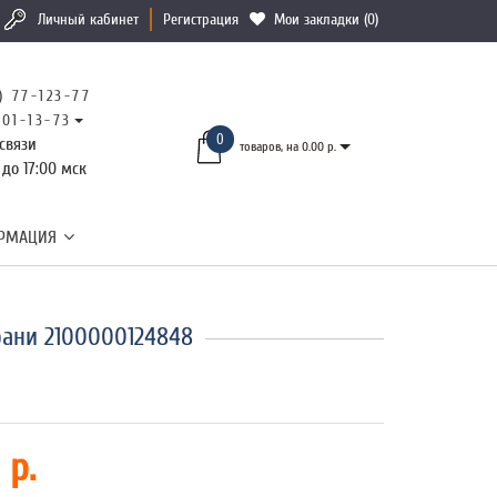
Личный кабинет
Регистрация
Мои закладки (0)
) 77-123-77
101-13-73
0
связи
товаров, на 0.00 р.
 до 17:00 мск
РМАЦИЯ
рани 2100000124848
 р.