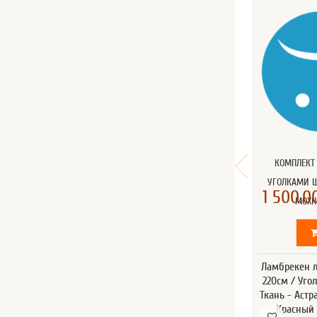
КОМПЛЕКТ
УГОЛКАМИ 
1 500.00
МОХН
Ламбрекен л
220см / Уго
Ткань - Астр
Красный 