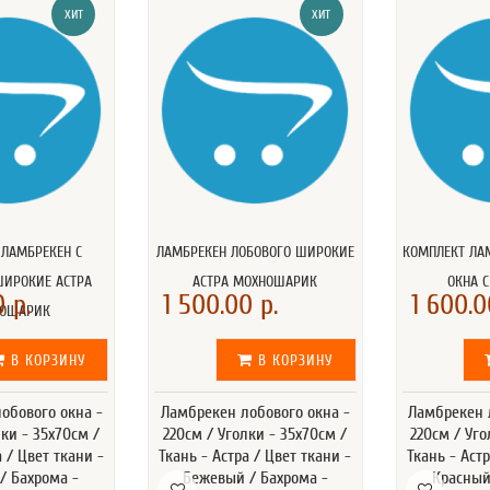
ХИТ
ХИТ
 ЛАМБРЕКЕН С
ЛАМБРЕКЕН ЛОБОВОГО ШИРОКИЕ
КОМПЛЕКТ ЛА
ШИРОКИЕ АСТРА
АСТРА МОХНОШАРИК
ОКНА 
 р.
1 500.00 р.
1 600.0
ОШАРИК
В КОРЗИНУ
В КОРЗИНУ
обового окна -
Ламбрекен лобового окна -
Ламбрекен 
лки - 35x70см /
220см / Уголки - 35x70см /
220см / Уго
а / Цвет ткани -
Ткань - Астра / Цвет ткани -
Ткань - Астр
/ Бахрома -
Бежевый / Бахрома -
Красный