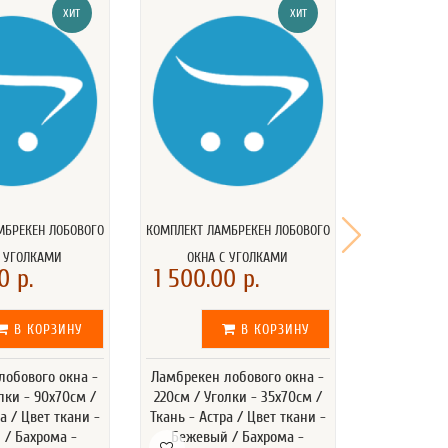
ХИТ
ХИТ
МБРЕКЕН ЛОБОВОГО
КОМПЛЕКТ ЛАМБРЕКЕН ЛОБОВОГО
КОМПЛЕКТ ЛА
С УГОЛКАМИ
ОКНА С УГОЛКАМИ
ОКНА 
0 р.
1 500.00 р.
1 500.0
В КОРЗИНУ
В КОРЗИНУ
лобового окна -
Ламбрекен лобового окна -
Ламбрекен 
лки - 90x70см /
220см / Уголки - 35x70см /
220см / Уг
а / Цвет ткани -
Ткань - Астра / Цвет ткани -
Ткань - Аст
 / Бахрома -
Бежевый / Бахрома -
Бежевый