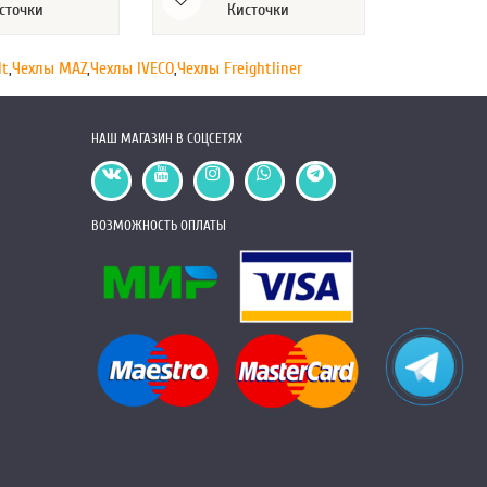
сточки
Кисточки
К
lt
,
Чехлы MAZ
,
Чехлы IVECO
,
Чехлы Freightliner
НАШ МАГАЗИН В СОЦСЕТЯХ
ВОЗМОЖНОСТЬ ОПЛАТЫ