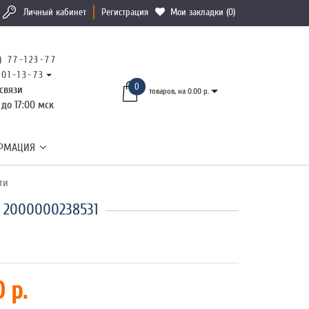
Личный кабинет
Регистрация
Мои закладки (0)
) 77-123-77
101-13-73
0
связи
товаров, на 0.00 р.
 до 17:00 мск
РМАЦИЯ
ти
 2000000238531
 р.