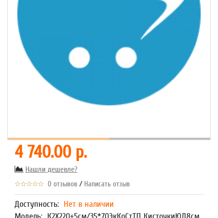
4 740.00 р.
Нашли дешевле?
/
0 отзывов
Написать отзыв
Доступность:
Нет в наличии
Модель:
К2Х220+5см/35*70ЭкКоСтТП КисточкиЮД8см