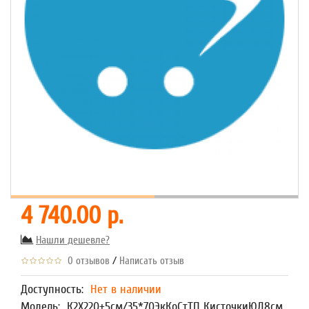
4 740.00 р.
Нашли дешевле?
/
0 отзывов
Написать отзыв
Доступность:
Нет в наличии
Модель:
К2Х220+5см/35*70ЭкКоСтТП КисточкиЮД8см