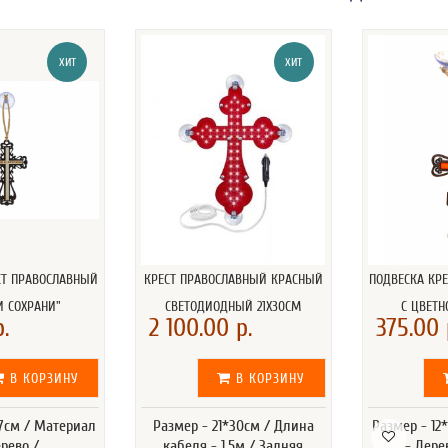
ХИТ
ХИТ
СТ ПРАВОСЛАВНЫЙ
КРЕСТ ПРАВОСЛАВНЫЙ КРАСНЫЙ
ПОДВЕСКА КР
И СОХРАНИ"
СВЕТОДИОДНЫЙ 21Х30СМ
С ЦВЕТН
.
2 100.00 р.
375.00 
В КОРЗИНУ
В КОРЗИНУ
*7см / Материал
Размер - 21*30см / Длина
Размер - 12
ерево /
кабеля - 1,5м / Задняя
- Дере