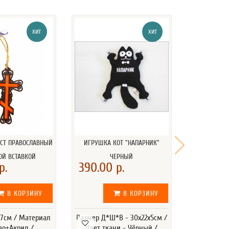
ХИТ
ХИТ
ЕСТ ПРАВОСЛАВНЫЙ
ИГРУШКА КОТ "НАПАРНИК"
ИГРУШКА 
ОЙ ВСТАВКОЙ
ЧЕРНЫЙ
НЕОНО
р.
390.00 р.
390.00
В КОРЗИНУ
В КОРЗИНУ
*7см / Материал
Размер Д*Ш*В - 30х22х5см /
Размер Д*Ш
во+Акрил /
Цвет ткани - Чёрный /
Цвет тка