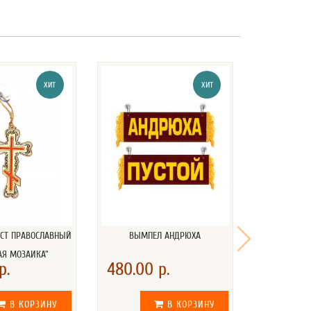
ХИТ
ХИТ
ЕСТ ПРАВОСЛАВНЫЙ
ВЫМПЕЛ АНДРЮХА
ПОДУШКА 
АЯ МОЗАИКА"
45Х45
р.
480.00 р.
870.00 
В КОРЗИНУ
В КОРЗИНУ