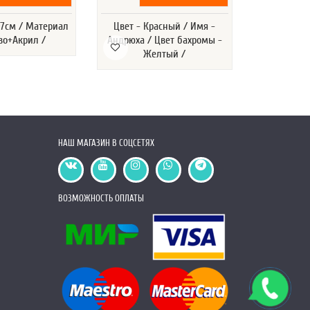
*7см / Материал
Цвет - Красный / Имя -
Размер - 4
во+Акрил /
Андрюха / Цвет бахромы -
Сетка сандв
Желтый /
Красный /
Гречиш
НАШ МАГАЗИН В СОЦСЕТЯХ
ВОЗМОЖНОСТЬ ОПЛАТЫ