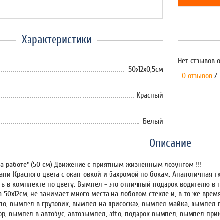
Характеристики
Нет отзывов о
50х12х0,5см
0 отзывов
/
Красный
Белый
Описание
а работе" (50 см) Движение с приятным жизненным лозунгом !!!
ани Красного цвета с окантовкой и бахромой по бокам. Аналогичная тк
ь в комплекте по цвету. Вымпел - это отличный подарок водителю в 
 50х12см, не занимает много места на лобовом стекле и, в то же вре
ло, вымпел в грузовик, вымпел на присосках, вымпел майка, вымпел 
ор, вымпел в автобус, автовымпел, afto, подарок вымпел, вымпел прик