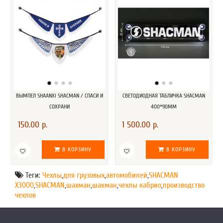
ВЫМПЕЛ SHAANXI SHACMAN / СПАСИ И
СВЕТОДИОДНАЯ ТАБЛИЧКА SHACMAN
СОХРАНИ
400*90ММ
150.00 р.
1 500.00 р.
В КОРЗИНУ
В КОРЗИНУ
Теги:
Чехлы
,
для грузовых
,
автомобилей
,
SHACMAN
X3000
,
SHACMAN
,
шахман
,
шакман
,
чехлы кабрио
,
производство
чехлов