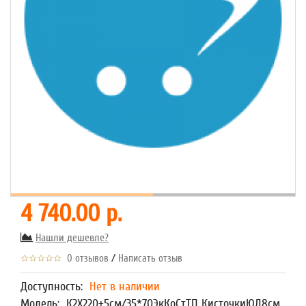
4 740.00 р.
Нашли дешевле?
/
0 отзывов
Написать отзыв
Доступность:
Нет в наличии
Модель:
К2Х220+5см/35*70ЭкКоСтТП КисточкиЮД8см