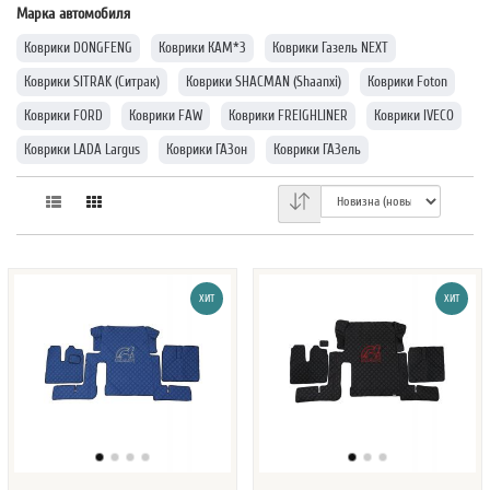
Марка автомобиля
Коврики DONGFENG
Коврики КАМ*З
Коврики Газель NEXT
Коврики SITRAK (Ситрак)
Коврики SHACMAN (Shaanxi)
Коврики Foton
Коврики FORD
Коврики FAW
Коврики FREIGHLINER
Коврики IVECO
Коврики LADA Largus
Коврики ГАЗон
Коврики ГАЗель
Коврики VOLVO
Коврики RENAULT
Коврики SCANIA
Коврики MERCEDES
Коврики MAN
Коврики для DAF
ХИТ
ХИТ