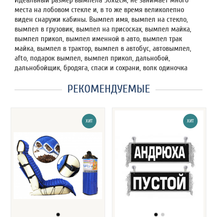
Идеальный размер вымпела 50х12см, не занимает много
места на лобовом стекле и, в то же время великолепно
виден снаружи кабины. Вымпел имя, вымпел на стекло,
вымпел в грузовик, вымпел на присосках, вымпел майка,
вымпел прикол, вымпел именной в авто, вымпел трак
майка, вымпел в трактор, вымпел в автобус, автовымпел,
afto, подарок вымпел, вымпел прикол, дальнобой,
дальнобойщик, бродяга, спаси и сохрани, волк одиночка
РЕКОМЕНДУЕМЫЕ
ХИТ
ХИТ