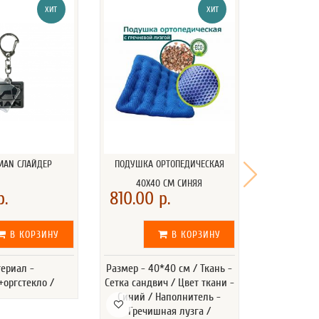
ХИТ
ХИТ
MAN СЛАЙДЕР
ПОДУШКА ОРТОПЕДИЧЕСКАЯ
ПОДВЕСК
40Х40 СМ СИНЯЯ
р.
810.00 р.
335.00 
В КОРЗИНУ
В КОРЗИНУ
ериал -
Размер - 40*40 см / Ткань -
Размер Д*Ш
+оргстекло /
Сетка сандвич / Цвет ткани -
/ Матери
Синий / Наполнитель -
Гречишная лузга /