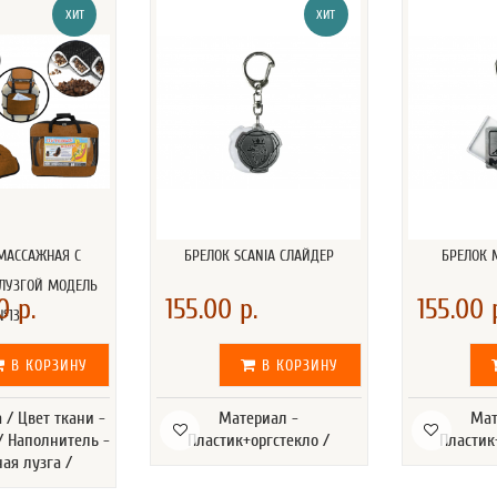
ХИТ
ХИТ
МАССАЖНАЯ С
БРЕЛОК SCANIA СЛАЙДЕР
БРЕЛОК 
ЛУЗГОЙ МОДЕЛЬ
0 р.
155.00 р.
155.00 
№13
В КОРЗИНУ
В КОРЗИНУ
а / Цвет ткани -
Материал -
Мат
/ Наполнитель -
Пластик+оргстекло /
Пластик
ая лузга /