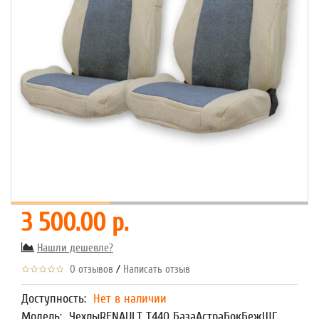
3 500.00 р.
Нашли дешевле?
/
0 отзывов
Написать отзыв
Доступность:
Нет в наличии
Модель:
ЧехлыRENAULT T440 БазаАстраБокБежШГ