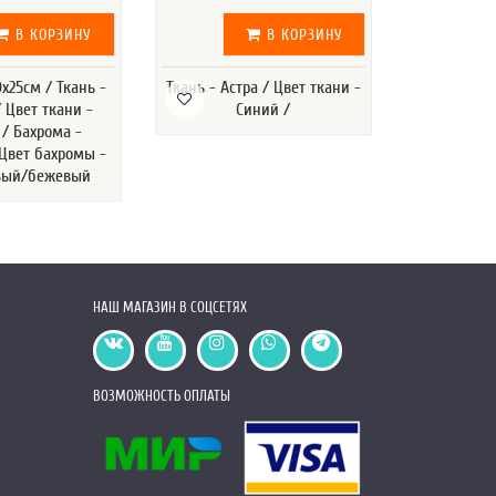
В КОРЗИНУ
В КОРЗИНУ
х25см / Ткань -
Ткань - Астра / Цвет ткани -
Ткань - Эко
 Цвет ткани -
Синий /
- Черный /
/ Бахрома -
Подкла
 Цвет бахромы -
Сп
вый/бежевый
НАШ МАГАЗИН В СОЦСЕТЯХ
ВОЗМОЖНОСТЬ ОПЛАТЫ