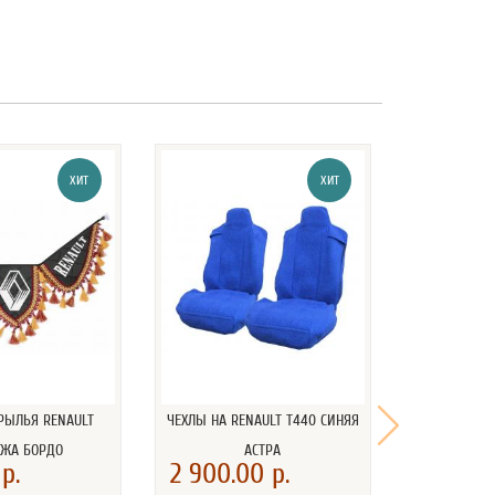
ХИТ
ХИТ
РЫЛЬЯ RENAULT
ЧЕХЛЫ НА RENAULT T440 СИНЯЯ
КОВРИК (НА
ОЖА БОРДО
АСТРА
RENAU
р.
2 900.00 р.
2 500.