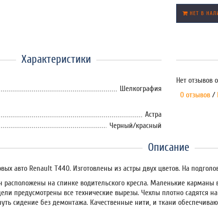
НЕТ В НАЛ
Характеристики
Нет отзывов о
Шелкография
0 отзывов
/
Астра
Черный/красный
Описание
овых авто Renault T440. Изготовлены из астры двух цветов. На подгол
 расположены на спинке водительского кресла. Маленькие карманы в
дели предусмотрены все технические вырезы. Чехлы плотно садятся на
нуть сидение без демонтажа. Качественные нити, и ткани обеспечива