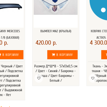
БИНУ MERCEDES
ВЫМПЕЛ MAZ (КРЫЛЬЯ)
КОВРИК СТЕ
 Г/В (БАЗОВАЯ)
ACTROS 
0 р.
420.00 р.
4 300.0
В КОРЗИНУ
В КОРЗИНУ
- Черный / Цвет
Размер Д*Ш*В - 57х13х0,5 см
Ткань - Э
лый / Подсветка
/ Цвет - Синий / Бахрома -
ткани - Ч
регулировкой
Лапша / Цвет бахромы -
Чёрный 
ет / Подсветка
Белый /
Поролон
 регулировкой
ет / Выдвижной
ик - Нет