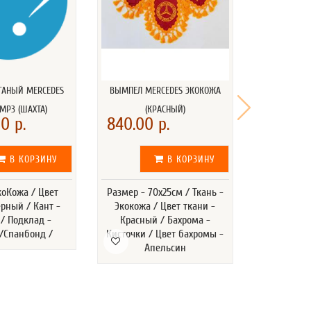
ГАНЫЙ MERCEDES
ВЫМПЕЛ MERCEDES ЭКОКОЖА
ВЫМПЕЛ ME
MP3 (ШАХТА)
(КРАСНЫЙ)
(
0 р.
840.00 р.
840.00
В КОРЗИНУ
В КОРЗИНУ
коКожа / Цвет
Размер - 70х25см / Ткань -
Размер - 7
ёрный / Кант -
Экокожа / Цвет ткани -
Экокожа 
/ Подклад -
Красный / Бахрома -
Черный
/Спанбонд /
Кисточки / Цвет бахромы -
Кисточки /
Апельсин
А