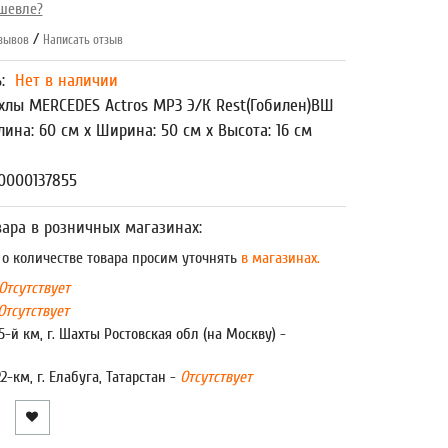
шевле?
/
зывов
Написать отзыв
ь:
Нет в наличии
хлы MERCEDES Actros MP3 Э/К Rest(Гобилен)ВШ
лина: 60 см x Ширина: 50 см x Высота: 16 см
0000137855
ара в розничных магазинах:
 количестве товара просим уточнять
в магазинах.
Отсутствует
Отсутствует
5-й км, г. Шахты Ростовская обл (на Москву) -
22-км, г. Елабуга, Татарстан -
Отсутствует