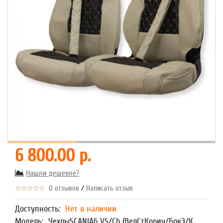
6 800.00 р.
Нашли дешевле?
/
0 отзывов
Написать отзыв
Доступность:
Нет в наличии
Модель:
ЧехлыSCANIA6 VS/Cb (ВелСтКорич/БокЭ/К