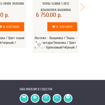
 6 СИНЯЯ ЭКОКОЖА
ЧЕХЛЫ SCANIA 5 REST
КОВРИК СТЕ
АЛЬКАНТАРА ВЫШИВКА
АК
0 р.
6 750.00 р.
4 300.
В КОРЗИНУ
В КОРЗИНУ
ожа / Цвет ткани
Логотип - Вышивка / Ткань -
Ткань - Эко
й/черный /
Алькантара/Экокожа / Цвет
- Синий / 
ткани - Бронзовый/чёрный /
Подкла
Сп
НАШ МАГАЗИН В СОЦСЕТЯХ