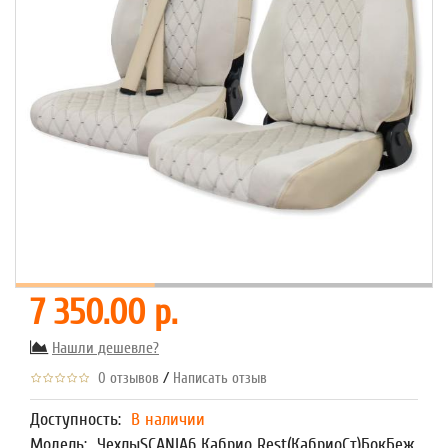
7 350.00 р.
Нашли дешевле?
/
0 отзывов
Написать отзыв
Доступность:
В наличии
Модель:
ЧехлыSCANIA6 Кабрио Rest(КабриоСт)БокБеж