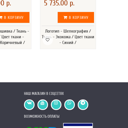
0 р.
5 735.00 р.
5 745.0
В КОРЗИНУ
В КОРЗИНУ
ышивка / Ткань -
Логотип - Шелкография /
Логотип -
 Цвет ткани -
Ткань - Экокожа / Цвет ткани
Ткань - Эко
Коричневый /
- Синий /
- К
НАШ МАГАЗИН В СОЦСЕТЯХ
ВОЗМОЖНОСТЬ ОПЛАТЫ