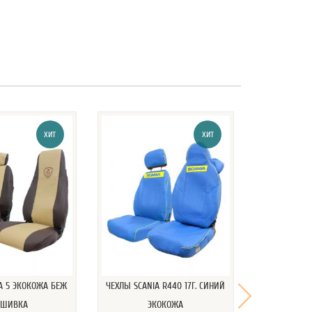
ХИТ
ХИТ
A 5 ЭКОКОЖА БЕЖ
ЧЕХЛЫ SCANIA R440 17Г. СИНИЙ
ЧЕХЛЫ SC
ШИВКА
ЭКОКОЖА
ЭКОКО