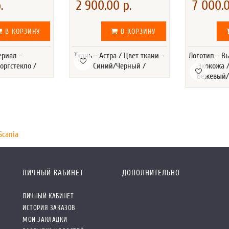
.
2 900.00 р.
7 000.0
В КОРЗИНУ
В КОРЗИНУ
ериал -
Ткань - Астра / Цвет ткани -
Логотип - В
оргстекло /
Синий/Черный /
Экокожа /
Бежевый/
Scania
ЛИЧНЫЙ КАБИНЕТ
ДОПОЛНИТЕЛЬНО
ЛИЧНЫЙ КАБИНЕТ
ИСТОРИЯ ЗАКАЗОВ
МОИ ЗАКЛАДКИ