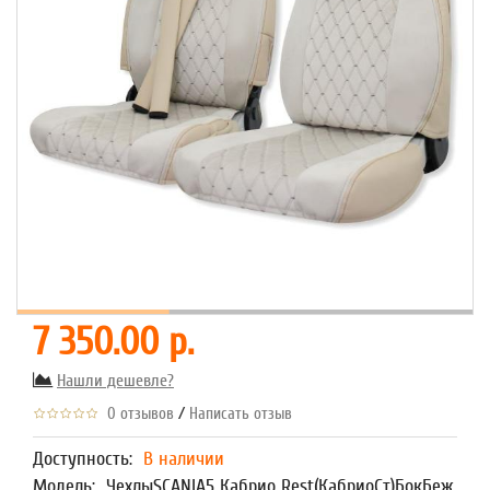
7 350.00 р.
Нашли дешевле?
/
0 отзывов
Написать отзыв
Доступность:
В наличии
Модель:
ЧехлыSCANIA5 Кабрио Rest(КабриоСт)БокБеж