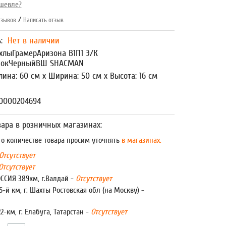
шевле?
/
зывов
Написать отзыв
ь:
Нет в наличии
хлыГрамерАризона В1П1 Э/К
)БокЧерныйВШ SHACMAN
лина: 60 см x Ширина: 50 см x Высота: 16 см
00000204694
ара в розничных магазинах:
 количестве товара просим уточнять
в магазинах.
Отсутствует
Отсутствует
ОССИЯ 389км, г.Валдай -
Отсутствует
5-й км, г. Шахты Ростовская обл (на Москву) -
22-км, г. Елабуга, Татарстан -
Отсутствует