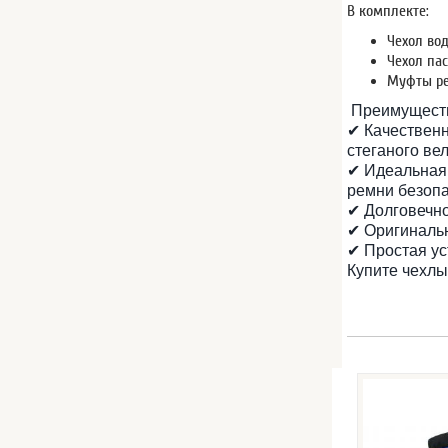
В комплекте:
Чехол вод
Чехол пас
Муфты ре
Преимущест
✔ Качественн
стеганого ве
✔ Идеальная
ремни безопа
✔ Долговечно
✔ Оригиналь
✔ Простая ус
Купите чехлы