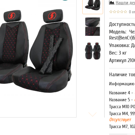
Нашли де
0 от
Доступност
Модель:
Че
Rest(ВелСт
Упаковка: Д
Вес: 3 кг
Артикул 21
Наличие тов
Информацию о
Название 4 -
Название 5 -
Трасса М10 Р
Трасса М4, 99
Отсутствует
Трасса М7, 10