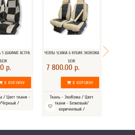
A 5 ШАХМАТ АСТРА
ЧЕХЛЫ SCANIA 6 КУБИК ЭКОКОЖА
ЧЕХЛЫ SCANI
БЕЖ
БЕЖ
КО
0 р.
7 800.00 р.
7 800.
В КОРЗИНУ
В КОРЗИНУ
а / Цвет ткани -
Ткань - ЭкоКожа / Цвет
Ткань - Эко
/Черный /
ткани - Бежевый/
- Бежевы
коричневый /